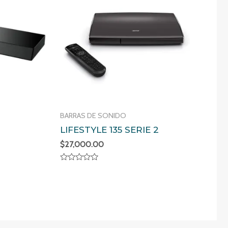
BARRAS DE SONIDO
LIFESTYLE 135 SERIE 2
$
27,000.00
Valorado
en
0
de
5