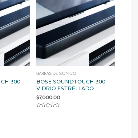
BARRAS DE SONIDO
CH 300
BOSE SOUNDTOUCH 300
VIDRIO ESTRELLADO
$
7,000.00
Valorado
en
0
de
5