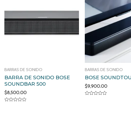
BARRAS DE SONIDO
BARRAS DE SONIDO
BARRA DE SONIDO BOSE
BOSE SOUNDTOU
SOUNDBAR 500
$
9,900.00
$
8,500.00
Valorado
en
Valorado
0
en
de
0
5
de
5