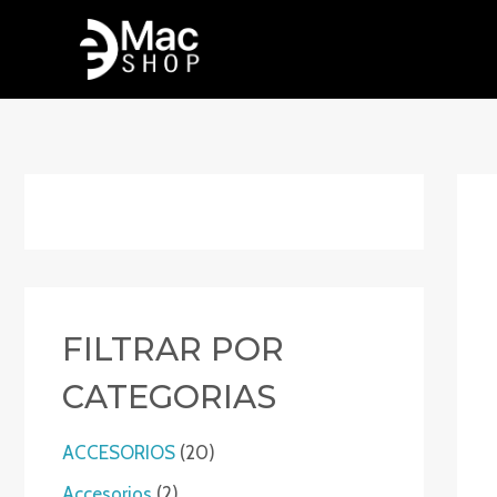
Ir
al
contenido
FILTRAR POR
CATEGORIAS
2
ACCESORIOS
20
0
2
Accesorios
2