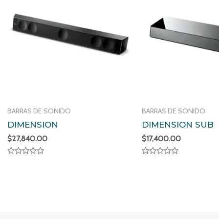
BARRAS DE SONIDO
BARRAS DE SONIDO
DIMENSION
DIMENSION SUB
$
27,840.00
$
17,400.00
Valorado
Valorado
en
en
0
0
de
de
5
5