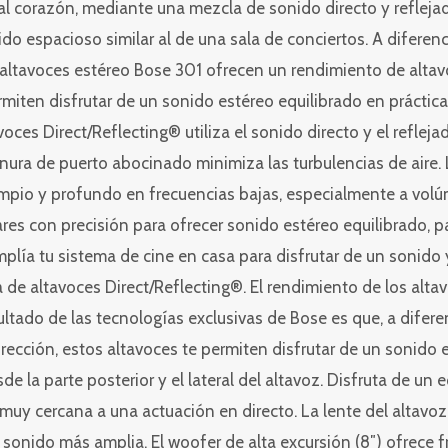
y al corazón, mediante una mezcla de sonido directo y reflej
do espacioso similar al de una sala de conciertos. A difere
s altavoces estéreo Bose 301 ofrecen un rendimiento de alta
miten disfrutar de un sonido estéreo equilibrado en práctic
voces Direct/Reflecting® utiliza el sonido directo y el refle
anura de puerto abocinado minimiza las turbulencias de aire.
pio y profundo en frecuencias bajas, especialmente a volú
ares con precisión para ofrecer sonido estéreo equilibrado, 
plía tu sistema de cine en casa para disfrutar de un sonid
a de altavoces Direct/Reflecting®. El rendimiento de los al
ultado de las tecnologías exclusivas de Bose es que, a difer
ección, estos altavoces te permiten disfrutar de un sonido 
 la parte posterior y el lateral del altavoz. Disfruta de un eq
 muy cercana a una actuación en directo. La lente del altavo
sonido más amplia. El woofer de alta excursión (8″) ofrece fr