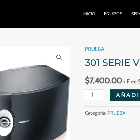
INICIO
EQUIPOS
SER
PRUEBA
301 SERIE 
$
7,400.00
+ Free 
301
AÑADI
Serie
V
Categoría:
PRUEBA
Negras
cantidad