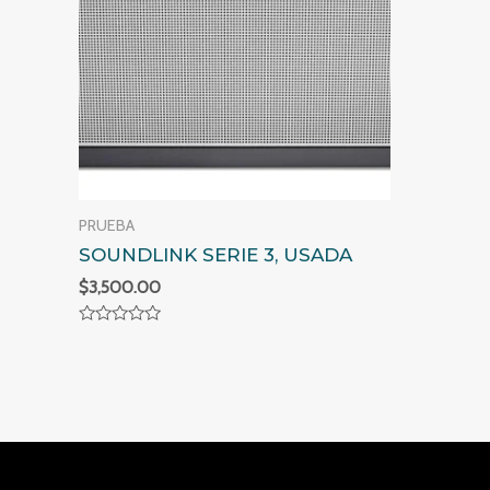
PRUEBA
SOUNDLINK SERIE 3, USADA
$
3,500.00
Valorado
en
0
de
5