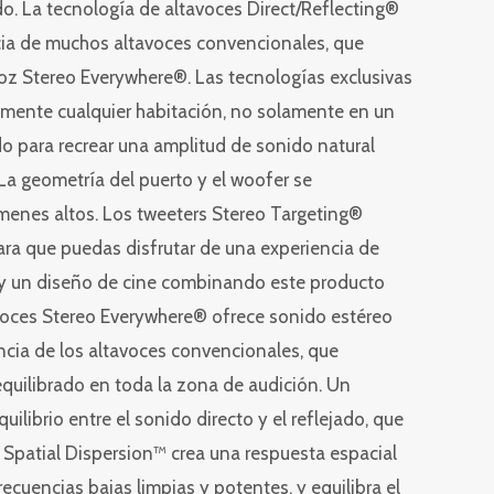
ado. La tecnología de altavoces Direct/Reflecting®
ncia de muchos altavoces convencionales, que
voz Stereo Everywhere®. Las tecnologías exclusivas
amente cualquier habitación, no solamente en un
jado para recrear una amplitud de sonido natural
 La geometría del puerto y el woofer se
menes altos. Los tweeters Stereo Targeting®
para que puedas disfrutar de una experiencia de
o y un diseño de cine combinando este producto
tavoces Stereo Everywhere® ofrece sonido estéreo
encia de los altavoces convencionales, que
equilibrado en toda la zona de audición. Un
uilibrio entre el sonido directo y el reflejado, que
z Spatial Dispersion™ crea una respuesta espacial
ecuencias bajas limpias y potentes, y equilibra el