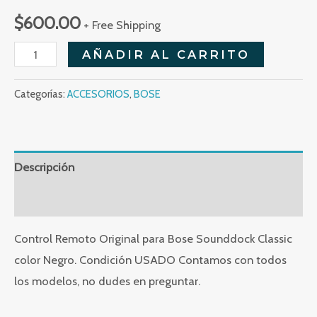
$
600.00
+ Free Shipping
Contol
AÑADIR AL CARRITO
Sounddock
Classic
Categorías:
ACCESORIOS
,
BOSE
Negro
cantidad
Descripción
Valoraciones (0)
Control Remoto Original para Bose Sounddock Classic
color Negro. Condición USADO Contamos con todos
los modelos, no dudes en preguntar.