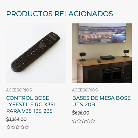
PRODUCTOS RELACIONADOS
ACCESORIOS
ACCESORIOS
CONTROL BOSE
BASES DE MESA BOSE
LYFESTILE RC-X35L
UTS-20B
PARA V35, 135, 235
$
696.00
$
3,364.00
Valorado
en
Valorado
0
en