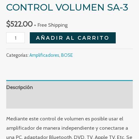
CONTROL VOLUMEN SA-3
$
522.00
+ Free Shipping
Control
AÑADIR AL CARRITO
Volumen
SA-
Categorías:
Amplificadores
,
BOSE
3
cantidad
Descripción
Valoraciones (0)
Mediante este control de volumen es posible usar el
amplificador de manera independiente y conectarse a
una PC, adaptador Bluetooth, DVD, TV, Apple TV, Etc. Se