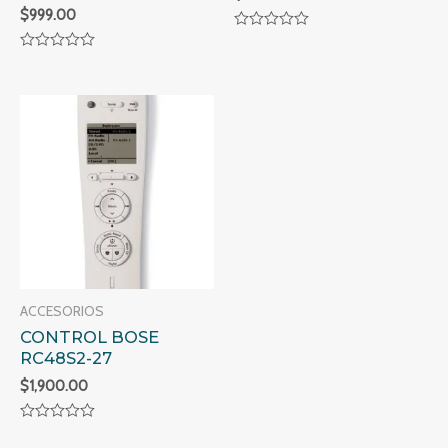
$
999.00
Valorado
en
Valorado
0
en
de
0
5
de
5
ACCESORIOS
CONTROL BOSE
RC48S2-27
$
1,900.00
Valorado
en