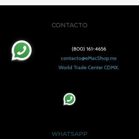
0
de
5
CONTACTO
(800) 161-4656
contacto@eMacShop.mx
World Trade Center CDMX.
WHATSAPP