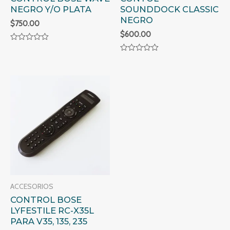
NEGRO Y/O PLATA
SOUNDDOCK CLASSIC
NEGRO
$
750.00
$
600.00
Valorado
en
Valorado
0
en
de
0
5
de
5
ACCESORIOS
CONTROL BOSE
LYFESTILE RC-X35L
PARA V35, 135, 235