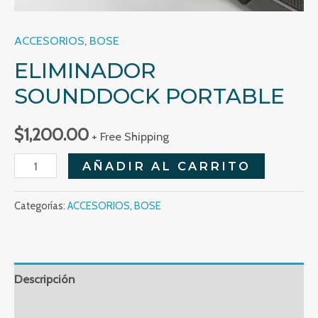
ACCESORIOS
,
BOSE
ELIMINADOR
SOUNDDOCK PORTABLE
$
1,200.00
+ Free Shipping
Eliminador
AÑADIR AL CARRITO
Sounddock
Portable
Categorías:
ACCESORIOS
,
BOSE
cantidad
Descripción
Valoraciones (0)