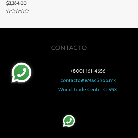
$
3,364.00
Valorado
en
0
de
5
CONTACTO
(800) 161-4656
contacto@eMacShop.mx
World Trade Center CDMX.