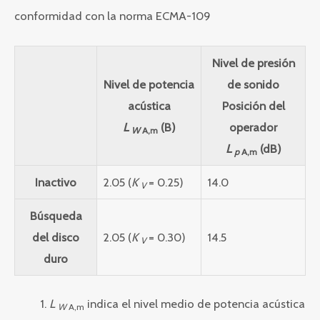
conformidad con la norma ECMA-109
Nivel de presión
Nivel de potencia
de sonido
acústica
Posición del
L
(B)
operador
W
A,m
L
(dB)
p
A,m
Inactivo
2.05 (
K
= 0.25)
14.0
V
Búsqueda
del disco
2.05 (
K
= 0.30)
14.5
V
duro
L
indica el nivel medio de potencia acústica
W
A,m