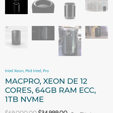
Intel Xeon
,
Mid Intel
,
Pro
MACPRO, XEON DE 12
CORES, 64GB RAM ECC,
1TB NVME
$
69,000.00
$
34,999.00