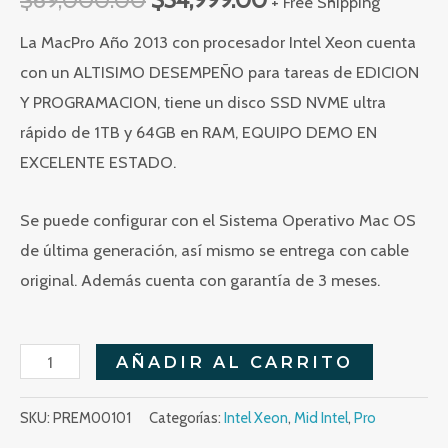
+ Free Shipping
La MacPro Año 2013 con procesador Intel Xeon cuenta
con un ALTISIMO DESEMPEÑO para tareas de EDICION
Y PROGRAMACION, tiene un disco SSD NVME ultra
rápido de 1TB y 64GB en RAM, EQUIPO DEMO EN
EXCELENTE ESTADO.
Se puede configurar con el Sistema Operativo Mac OS
de última generación, así mismo se entrega con cable
original. Además cuenta con garantía de 3 meses.
MacPro,
AÑADIR AL CARRITO
Xeon
de
SKU:
PREM00101
Categorías:
Intel Xeon
,
Mid Intel
,
Pro