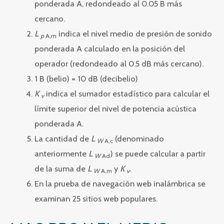
ponderada A, redondeado al 0.05 B más
cercano.
L
indica el nivel medio de presión de sonido
p
A,m
ponderada A calculado en la posición del
operador (redondeado al 0.5 dB más cercano).
1 B (belio) = 10 dB (decibelio)
K
indica el sumador estadístico para calcular el
v
límite superior del nivel de potencia acústica
ponderada A.
La cantidad de
L
(denominado
W
A,c
anteriormente
L
) se puede calcular a partir
W
Ad
de la suma de
L
y
K
.
W
A,m
v
En la prueba de navegación web inalámbrica se
examinan 25 sitios web populares.