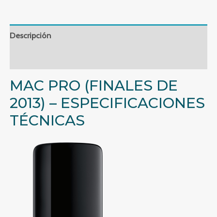
12
cores,
64GB
Descripción
RAM
Valoraciones (0)
ECC,
1TB
MAC PRO (FINALES DE
NVME
2013) – ESPECIFICACIONES
cantidad
TÉCNICAS