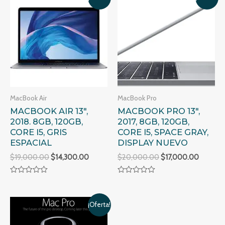
MacBook Air
MacBook Pro
MACBOOK AIR 13″,
MACBOOK PRO 13″,
2018. 8GB, 120GB,
2017, 8GB, 120GB,
CORE I5, GRIS
CORE I5, SPACE GRAY,
ESPACIAL
DISPLAY NUEVO
$
19,000.00
$
14,300.00
$
20,000.00
$
17,000.00
Valorado
Valorado
en
en
0
0
de
de
¡Oferta!
5
5