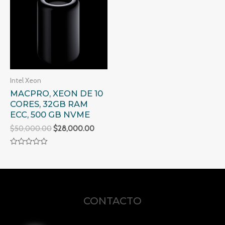
Intel Xeon
MACPRO, XEON DE 10
CORES, 32GB RAM
ECC, 500 GB NVME
$
50,000.00
$
28,000.00
Valorado
en
0
de
5
CONTACTO