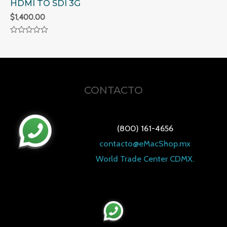
HDMI TO SDI 3G
$
1,400.00
Valorado
en
0
de
5
CONTACTO
(800) 161-4656
contacto@eMacShop.mx
World Trade Center CDMX.