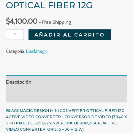
OPTICAL FIBER 12G
$
4,100.00
+ Free Shipping
Mini
AÑADIR AL CARRITO
Converter
Optical
Categoría:
Blackmagic
Fiber
12G
cantidad
Descripción
Valoraciones (0)
BLACKMAGIC DESIGN MINI CONVERTER OPTICAL FIBER 12G
ACTIVE VIDEO CONVERTER – CONVERSOR DE VÍDEO (3840 X
2160 PIXELES, 525I,625I,720P,1080I,1080P,2160P, ACTIVE
VIDEO CONVERTER, GRIS, 6 – 36 V, 2 W)