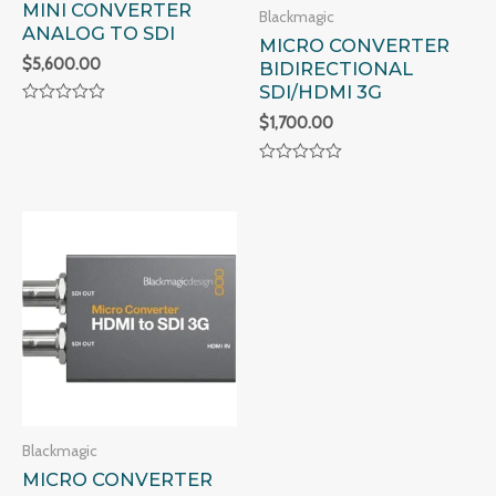
MINI CONVERTER
Blackmagic
ANALOG TO SDI
MICRO CONVERTER
$
5,600.00
BIDIRECTIONAL
SDI/HDMI 3G
Valorado
$
1,700.00
en
0
de
Valorado
5
en
0
de
5
Blackmagic
MICRO CONVERTER