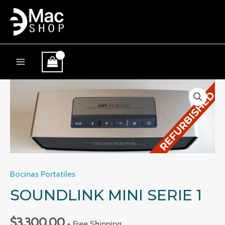
Ir
al
contenido
MAIN
MENU
Bocinas Portatiles
SOUNDLINK MINI SERIE 1
$
3,300.00
+ Free Shipping