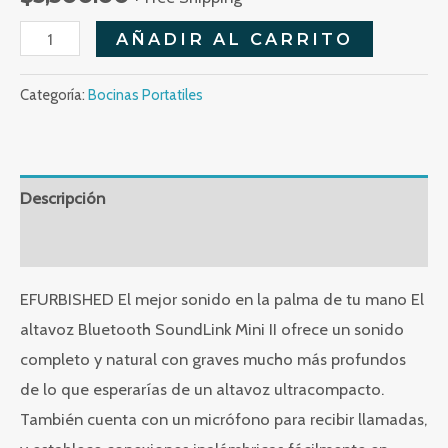
Soundlink
AÑADIR AL CARRITO
Mini
Serie
Categoría:
Bocinas Portatiles
1
cantidad
Descripción
Valoraciones (0)
EFURBISHED El mejor sonido en la palma de tu mano El
altavoz Bluetooth SoundLink Mini II ofrece un sonido
completo y natural con graves mucho más profundos
de lo que esperarías de un altavoz ultracompacto.
También cuenta con un micrófono para recibir llamadas,