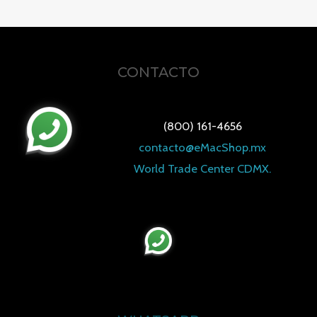
Valorado
en
0
de
5
CONTACTO
(800) 161-4656
contacto@eMacShop.mx
World Trade Center CDMX.