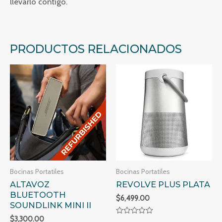
llevarlo contigo.
PRODUCTOS RELACIONADOS
Bocinas Portatiles
Bocinas Portatiles
ALTAVOZ
REVOLVE PLUS PLATA
BLUETOOTH
$
6,499.00
SOUNDLINK MINI II
$
3,300.00
Valorado