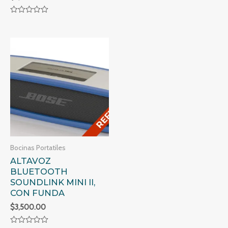
en
0
Valorado
de
en
5
0
de
5
Bocinas Portatiles
ALTAVOZ
BLUETOOTH
SOUNDLINK MINI II,
CON FUNDA
$
3,500.00