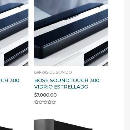
BARRAS DE SONIDO
CH 300
BOSE SOUNDTOUCH 300
VIDRIO ESTRELLADO
$
7,000.00
Valorado
en
0
de
5