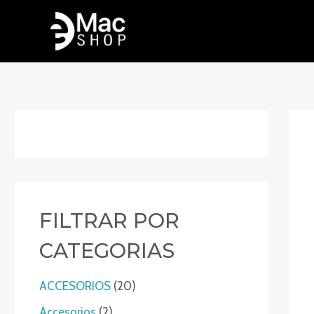
Ir
al
contenido
FILTRAR POR
CATEGORIAS
2
ACCESORIOS
20
0
2
Accesorios
2