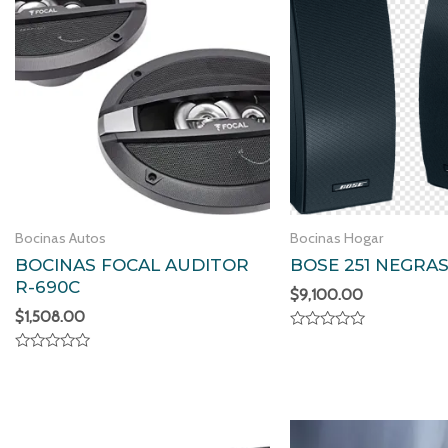
Bocinas Autos
Bocinas Hogar
BOCINAS FOCAL AUDITOR
BOSE 251 NEGRA
R-690C
$
9,100.00
$
1,508.00
Valorado
en
Valorado
0
en
de
0
5
de
5