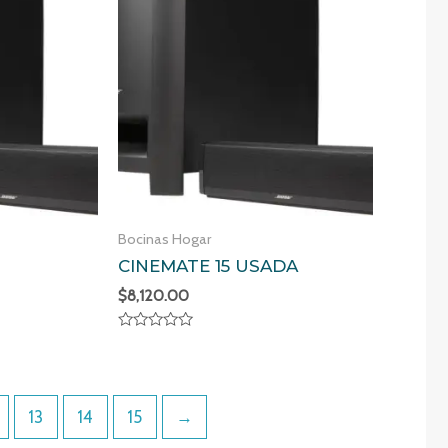
Bocinas Hogar
CINEMATE 15 USADA
$
8,120.00
Valorado
en
0
de
5
13
14
15
→