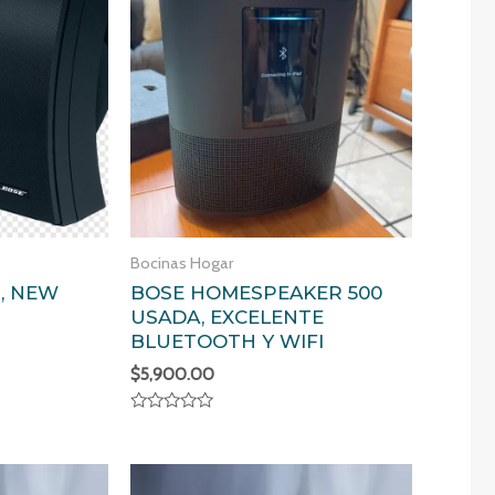
Bocinas Hogar
S, NEW
BOSE HOMESPEAKER 500
USADA, EXCELENTE
BLUETOOTH Y WIFI
$
5,900.00
Valorado
en
0
de
5