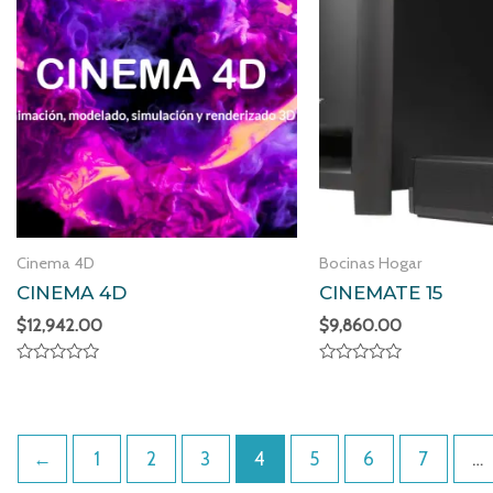
Cinema 4D
Bocinas Hogar
CINEMA 4D
CINEMATE 15
$
12,942.00
$
9,860.00
Valorado
Valorado
en
en
0
0
de
de
5
5
←
1
2
3
4
5
6
7
…