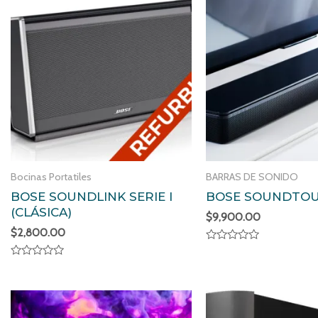
Bocinas Portatiles
BARRAS DE SONIDO
BOSE SOUNDLINK SERIE I
BOSE SOUNDTOU
(CLÁSICA)
$
9,900.00
$
2,800.00
Valorado
en
Valorado
0
en
de
0
5
de
5