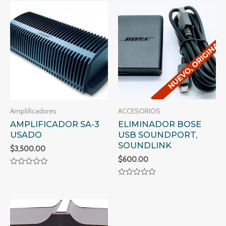
Amplificadores
ACCESORIOS
AMPLIFICADOR SA-3
ELIMINADOR BOSE
USADO
USB SOUNDPORT,
SOUNDLINK
$
3,500.00
$
600.00
Valorado
en
Valorado
0
en
de
0
5
de
5