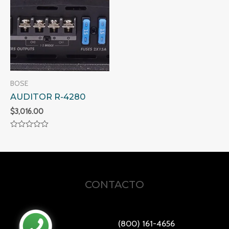
BOSE
AUDITOR R-4280
$
3,016.00
Valorado
en
0
de
5
CONTACTO
(800) 161-4656